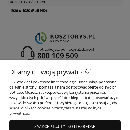
Rozdzielczość ekranu
1920 x 1080 (Full HD)
Potrzebujesz pomocy? Zadzwoń!
800 109 509
adres:
Dbamy o Twoją prywatność
ul. Dywizjonu 303 nr 23, 80-462 Gdańsk
Pliki cookies i pokrewne im technologie umożliwiają poprawne
działanie strony i pomagają nam dostosować ofertę do Twoich
potrzeb. Możesz zaakceptować wykorzystanie przez nas
wszystkich tych plików i przejść do sklepu lub dostosować użycie
INFORMACJE
plików do swoich preferencji, wybierając opcję "Dostosuj zgody".
Więcej o plikach cookies przeczytasz w naszej Polityce
prywatności.
MOJE KONTO
ZAAKCEPTUJ TYLKO NIEZBĘDNE