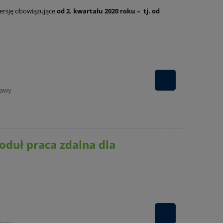
wersję obowiązujące
od 2. kwartału 2020 roku – tj. od
tawy
duł praca zdalna dla