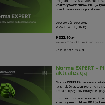
Program umożliwia tworzenie kosz
kosztorysów z plików PDF (w ty
przedmiarowanie na podstawie tr
Dostępność:
Dostępny
Wysyłka w:
24 godziny
9 323,40 zł
zawiera 23% VAT, bez kosztów dos
Cena netto:
7 580,00 zł
Norma EXPERT – Pi
aktualizacją
Norma EXPERT
to najnowocześnie
latach doświadczeń zebranych z No
pracuje się szybko, intuicyjnie i prz
Program umożliwia tworzenie kosz
kosztorysów z plików PDF (w ty