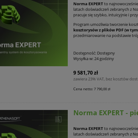
Norma EXPERT
to najnowocześnie
latach doświadczeń zebranych z No
pracuje się szybko, intuicyjnie i prz
Program umożliwia tworzenie kosz
kosztorysów z plików PDF (w ty
przedmiarowanie na podstawie tr
Dostępność:
Dostępny
Wysyłka w:
24 godziny
9 581,70 zł
zawiera 23% VAT, bez kosztów dos
Cena netto:
7 790,00 zł
Norma EXPERT - pi
Norma EXPERT
to najnowocześnie
latach doświadczeń zebranych z No