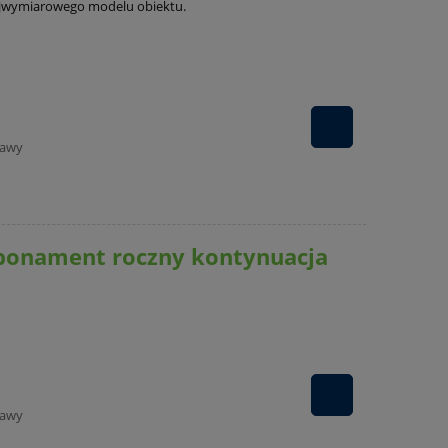
ójwymiarowego modelu obiektu.
tawy
bonament roczny kontynuacja
tawy