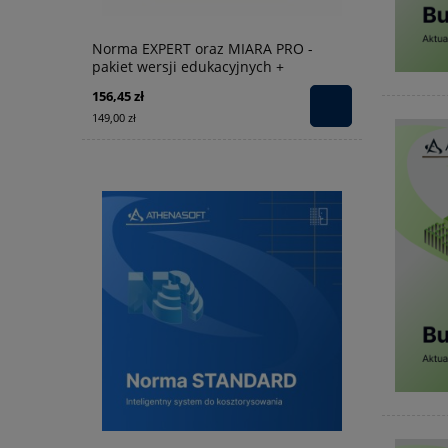
Norma EXPERT oraz MIARA PRO -
pakiet wersji edukacyjnych +
podręcznik "Sporządzanie
156,45 zł
kosztorysów"
149,00 zł