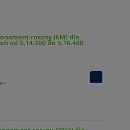
onament roczny (6M) dla
h od 5.14.200 do 5.16.400
tawy
onament roczny (36M) dla