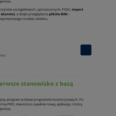
yjemnie.
torysów szczegółowych, uproszczonych, FIDIC,
import
m skanów)
, a dzięki przeglądarce
plików BIM
–
ójwymiarowego modelu obiektu.
tawy
erwsze stanowisko z bazą
jszy program w klasie programów kosztorysowych. Po
rmą PRO, stworzono zupełnie nową, aplikację, z którą
yjemnie.