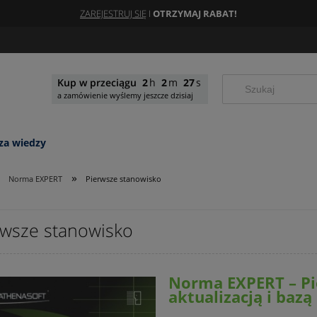
ZAREJESTRUJ SIĘ
I
OTRZYMAJ RABAT!
Kup w przeciągu
2
2
26
a zamówienie wyślemy jeszcze dzisiaj
za wiedzy
»
Norma EXPERT
Pierwsze stanowisko
rwsze stanowisko
Norma EXPERT – Pi
aktualizacją i baz