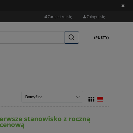
Zarejestruj się
Zaloguj się
(PUSTY)
erwsze stanowisko z roczną
ą cenową