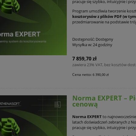
pracuje się szybko, intuicyjnie i prz
Program umożliwia tworzenie kosz
kosztorysów z plików PDF (w ty
przedmiarowanie na podstawie tr
Dostępność:
Dostępny
Wysyłka w:
24 godziny
7 859,70 zł
zawiera 23% VAT, bez kosztów dos
Cena netto:
6 390,00 zł
Norma EXPERT – Pi
cenową
Norma EXPERT
to najnowocześnie
latach doświadczeń zebranych z No
pracuje się szybko, intuicyjnie i prz