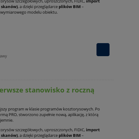
torysów szczegółowych, uproszczonych, FIDIC,
import
m skanów)
, a dzięki przeglądarce
plików BIM
–
ójwymiarowego modelu obiektu.
tawy
erwsze stanowisko z roczną
jszy program w klasie programów kosztorysowych. Po
rmą PRO, stworzono zupełnie nową, aplikację, z którą
yjemnie.
torysów szczegółowych, uproszczonych, FIDIC,
import
m skanów)
, a dzięki przeglądarce
plików BIM
–