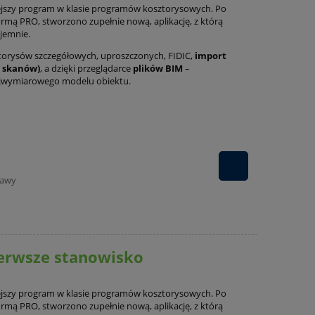
jszy program w klasie programów kosztorysowych. Po
rmą PRO, stworzono zupełnie nową, aplikację, z którą
yjemnie.
torysów szczegółowych, uproszczonych, FIDIC,
import
m skanów)
, a dzięki przeglądarce
plików BIM
–
ójwymiarowego modelu obiektu.
tawy
erwsze stanowisko
jszy program w klasie programów kosztorysowych. Po
rmą PRO, stworzono zupełnie nową, aplikację, z którą