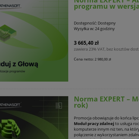
programu w wersjac
Dostępność:
Dostępny
Wysyłka w:
24 godziny
3 665,40 zł
zawiera 23% VAT, bez kosztów dos
Cena netto:
2 980,00 zł
Norma EXPERT – Mo
rok)
Promocja obowiązuje do końca lipc
Moduł pracy zdalnej
to usługa roc
komputerze innym niż ten, na któr
połączenie z wykorzystaniem zdaln