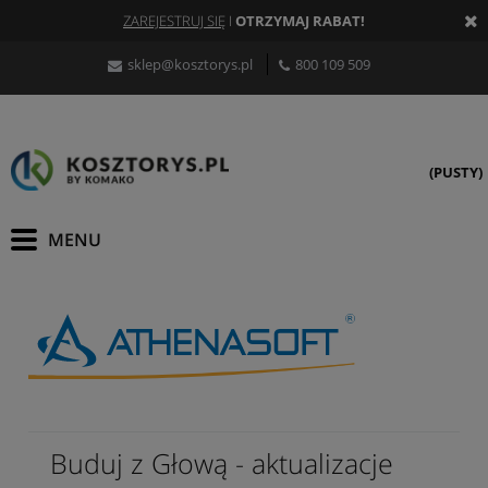
ZAREJESTRUJ SIĘ
I
OTRZYMAJ RABAT!
sklep@kosztorys.pl
800 109 509
(PUSTY)
Buduj z Głową - aktualizacje