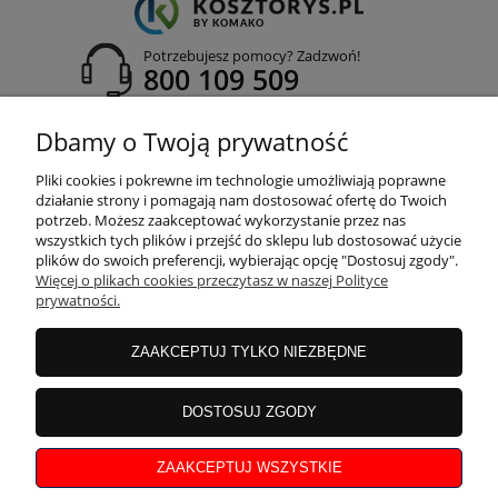
Potrzebujesz pomocy? Zadzwoń!
800 109 509
adres:
Dbamy o Twoją prywatność
ul. Dywizjonu 303 nr 23, 80-462 Gdańsk
Pliki cookies i pokrewne im technologie umożliwiają poprawne
działanie strony i pomagają nam dostosować ofertę do Twoich
potrzeb. Możesz zaakceptować wykorzystanie przez nas
wszystkich tych plików i przejść do sklepu lub dostosować użycie
INFORMACJE
plików do swoich preferencji, wybierając opcję "Dostosuj zgody".
Więcej o plikach cookies przeczytasz w naszej Polityce
prywatności.
MOJE KONTO
ZAAKCEPTUJ TYLKO NIEZBĘDNE
PŁATNOŚCI I DOSTAWA
DOSTOSUJ ZGODY
ZAAKCEPTUJ WSZYSTKIE
O NAS